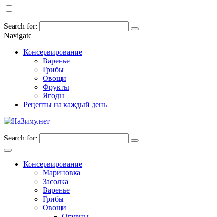
Search for:
Navigate
Консервирование
Варенье
Грибы
Овощи
Фрукты
Ягоды
Рецепты на каждый день
Search for:
Консервирование
Мариновка
Засолка
Варенье
Грибы
Овощи
Огурцы