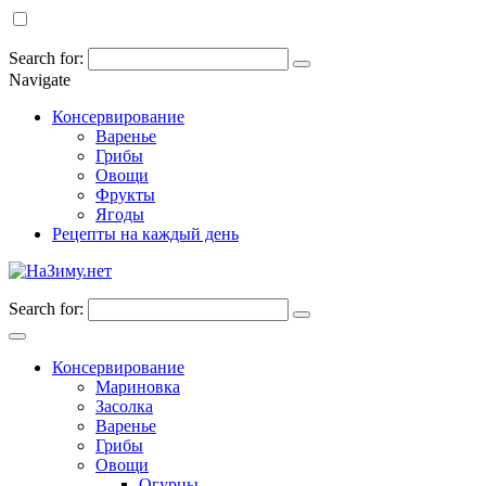
Search for:
Navigate
Консервирование
Варенье
Грибы
Овощи
Фрукты
Ягоды
Рецепты на каждый день
Search for:
Консервирование
Мариновка
Засолка
Варенье
Грибы
Овощи
Огурцы