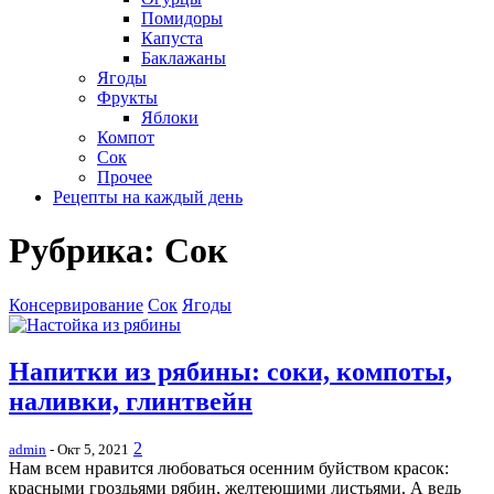
Помидоры
Капуста
Баклажаны
Ягоды
Фрукты
Яблоки
Компот
Сок
Прочее
Рецепты на каждый день
Рубрика:
Сок
Консервирование
Сок
Ягоды
Напитки из рябины: соки, компоты,
наливки, глинтвейн
2
admin
- Окт 5, 2021
Нам всем нравится любоваться осенним буйством красок:
красными гроздьями рябин, желтеющими листьями. А ведь