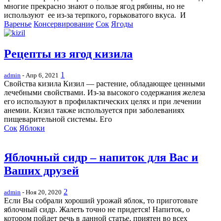
многие прекрасно знают о пользе ягод рябины, но не
используют ее из-за терпкого, горьковатого вкуса. И
Варенье
Консервирование
Сок
Ягоды
Рецепты из ягод кизила
1
admin
- Апр 6, 2021
Свойства кизила Кизил — растение, обладающее ценными
лечебными свойствами. Из-за высокого содержания железа
его используют в профилактических целях и при лечении
анемии. Кизил также используется при заболеваниях
пищеварительной системы. Его
Сок
Яблоки
Яблочный сидр – напиток для Вас и
Ваших друзей
2
admin
- Ноя 20, 2020
Если Вы собрали хороший урожай яблок, то приготовьте
яблочный сидр. Жалеть точно не придется! Напиток, о
котором пойдет речь в данной статье, приятен во всех