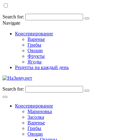
Search for:
Navigate
Консервирование
Варенье
Грибы
Овощи
Фрукты
Ягоды
Рецепты на каждый день
Search for:
Консервирование
Мариновка
Засолка
Варенье
Грибы
Овощи
Огурцы