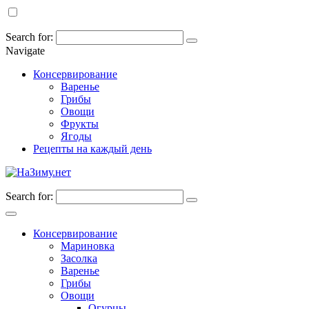
Search for:
Navigate
Консервирование
Варенье
Грибы
Овощи
Фрукты
Ягоды
Рецепты на каждый день
Search for:
Консервирование
Мариновка
Засолка
Варенье
Грибы
Овощи
Огурцы