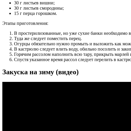
30 г листьев вишни;
30 г листьев смородины;
15 г перца горошком.
Этапы приготовления:
В простерилизованные, но уже сухие банки необходимо 
Туда же следует поместить перец.
Огурцы обязательно нужно промыть и выложить как можн
В кастрюлю следует влить воду, обильно посолить и заки
Горячим рассолом наполнить всю тару, прикрыть марлей и
Спустя указанное время рассол следует перелить в кастр
Закуска на зиму (видео)