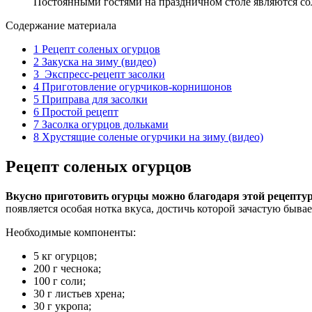
Постоянными гостями на праздничном столе являются с
Содержание материала
1
Рецепт соленых огурцов
2
Закуска на зиму (видео)
3
Экспресс-рецепт засолки
4
Приготовление огурчиков-корнишонов
5
Приправа для засолки
6
Простой рецепт
7
Засолка огурцов дольками
8
Хрустящие соленые огурчики на зиму (видео)
Рецепт соленых огурцов
Вкусно приготовить огурцы можно благодаря этой рецептур
появляется особая нотка вкуса, достичь которой зачастую быва
Необходимые компоненты:
5 кг огурцов;
200 г чеснока;
100 г соли;
30 г листьев хрена;
30 г укропа;