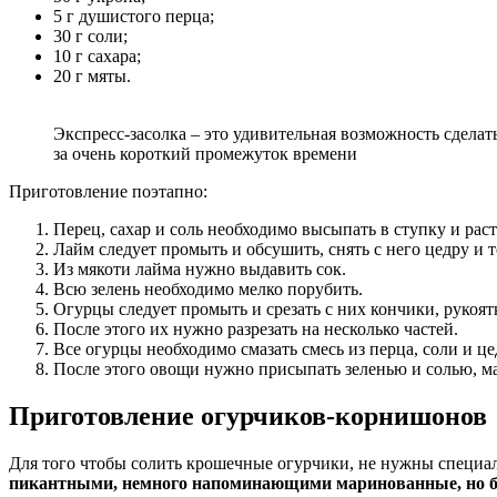
5 г душистого перца;
30 г соли;
10 г сахара;
20 г мяты.
Экспресс-засолка – это удивительная возможность сдела
за очень короткий промежуток времени
Приготовление поэтапно:
Перец, сахар и соль необходимо высыпать в ступку и раст
Лайм следует промыть и обсушить, снять с него цедру и 
Из мякоти лайма нужно выдавить сок.
Всю зелень необходимо мелко порубить.
Огурцы следует промыть и срезать с них кончики, рукоя
После этого их нужно разрезать на несколько частей.
Все огурцы необходимо смазать смесь из перца, соли и 
После этого овощи нужно присыпать зеленью и солью, мар
Приготовление огурчиков-корнишонов
Для того чтобы солить крошечные огурчики, не нужны специал
пикантными, немного напоминающими маринованные, но б