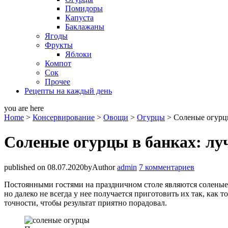
Помидоры
Капуста
Баклажаны
Ягоды
Фрукты
Яблоки
Компот
Сок
Прочее
Рецепты на каждый день
you are here
Home
>
Консервирование
>
Овощи
>
Огурцы
>
Соленые огурц
Соленые огурцы в банках: лу
published on 08.07.2020
by
Author
admin
7 комментариев
Постоянными гостями на праздничном столе являются соленые о
но далеко не всегда у нее получается приготовить их так, как 
точности, чтобы результат приятно порадовал.