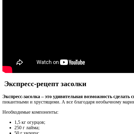
Экспресс-рецепт засолки
Экспресс-засолка – это удивительная возможность сделать
пикантными и хрустящими. А все благодаря необычному марин
Необходимые компоненты:
1,5 кг огурцов;
250 г лайма;
50 г укропа;