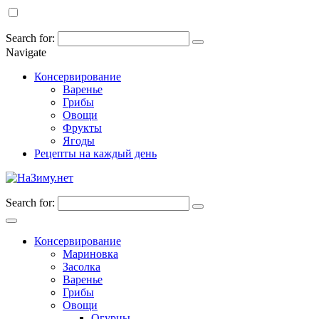
Search for:
Navigate
Консервирование
Варенье
Грибы
Овощи
Фрукты
Ягоды
Рецепты на каждый день
Search for:
Консервирование
Мариновка
Засолка
Варенье
Грибы
Овощи
Огурцы