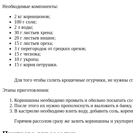
Необходимые компоненты:
2 кг корнишонов;
100 г соли;
2 л воды;
30 г листьев хрена;
20 г листьев вишни;
15 г листьев ореха;
3 г перегородок от грецких орехов;
15 г чеснока;
10 г укропа;
15 г корня петрушки.
Для того чтобы солить крошечные огурчики, не нужны с
Этапы приготовления:
Корнишоны необходимо промыть и обильно посыпать соль
После этого их нужно прополоснуть и выложить в банку,
В кастрюлю необходимо влить воду, добавить соль, корен
Горячим рассолом сразу же залить корнишоны и укупорит