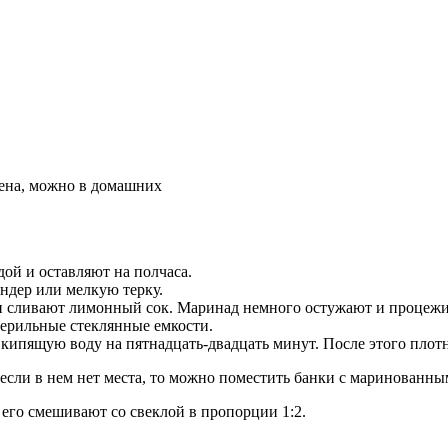
рена, можно в домашних
й и оставляют на полчаса.
ендер или мелкую терку.
ы и сливают лимонный сок. Маринад немного остужают и процеж
терильные стеклянные емкости.
кипящую воду на пятнадцать-двадцать минут. После этого плот
 если в нем нет места, то можно поместить банки с маринованны
 его смешивают со свеклой в пропорции 1:2.