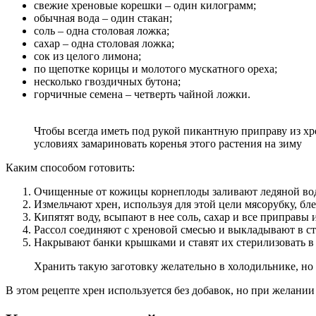
свежие хреновые корешки – один килограмм;
обычная вода – один стакан;
соль – одна столовая ложка;
сахар – одна столовая ложка;
сок из целого лимона;
по щепотке корицы и молотого мускатного ореха;
несколько гвоздичных бутона;
горчичные семена – четверть чайной ложки.
Чтобы всегда иметь под рукой пикантную приправу из х
условиях замариновать коренья этого растения на зиму
Каким способом готовить:
Очищенные от кожицы корнеплоды заливают ледяной водо
Измельчают хрен, используя для этой цели мясорубку, бл
Кипятят воду, всыпают в нее соль, сахар и все приправ
Рассол соединяют с хреновой смесью и выкладывают в с
Накрывают банки крышками и ставят их стерилизовать в 
Хранить такую заготовку желательно в холодильнике, но
В этом рецепте хрен используется без добавок, но при желании