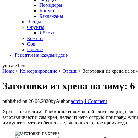
Помидоры
Капуста
Баклажаны
Ягоды
Фрукты
Яблоки
Компот
Сок
Прочее
Рецепты на каждый день
you are here
Home
>
Консервирование
>
Овощи
>
Заготовки из хрена на зи
Заготовки из хрена на зиму: 
published on 26.06.2020
by
Author
admin
1 Comment
Хрен – незаменимый компонент домашней консервации, ведь 
заготавливают и сам хрен, делая из него острую приправу. Ап
иммунитет, что особенно актуально в холодное время года.