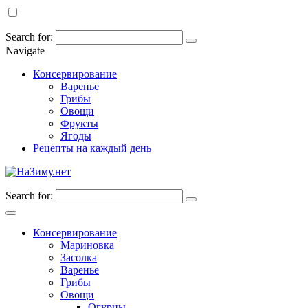
Search for:
Navigate
Консервирование
Варенье
Грибы
Овощи
Фрукты
Ягоды
Рецепты на каждый день
Search for:
Консервирование
Мариновка
Засолка
Варенье
Грибы
Овощи
Огурцы