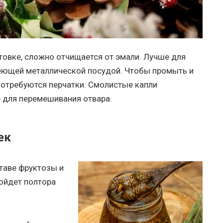
товке, сложно отчищается от эмали. Лучше для
еющей металлической посудой. Чтобы промыть и
отребуются перчатки. Смолистые капли
е для перемешивания отвара.
ек
таве фруктозы и
пойдет полтора