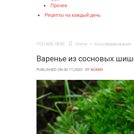
Прочее
Рецепты на каждый день
YOU ARE HERE
Home
>
Консервирование
Варенье из сосновых шиш
PUBLISHED ON 03.11.2020
BY
AUTHOR
ADMIN