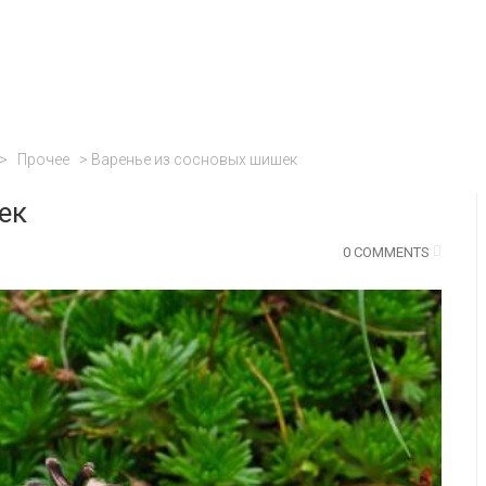
>
Прочее
>
Варенье из сосновых шишек
ек
0 COMMENTS