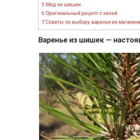
5
Мед из шишек
6
Оригинальный рецепт с хвоей
7
Советы по выбору варенья из магазина
Варенье из шишек — настоя