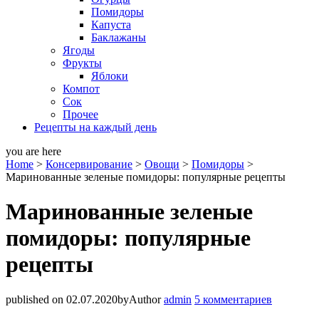
Помидоры
Капуста
Баклажаны
Ягоды
Фрукты
Яблоки
Компот
Сок
Прочее
Рецепты на каждый день
you are here
Home
>
Консервирование
>
Овощи
>
Помидоры
>
Маринованные зеленые помидоры: популярные рецепты
Маринованные зеленые
помидоры: популярные
рецепты
published on 02.07.2020
by
Author
admin
5 комментариев