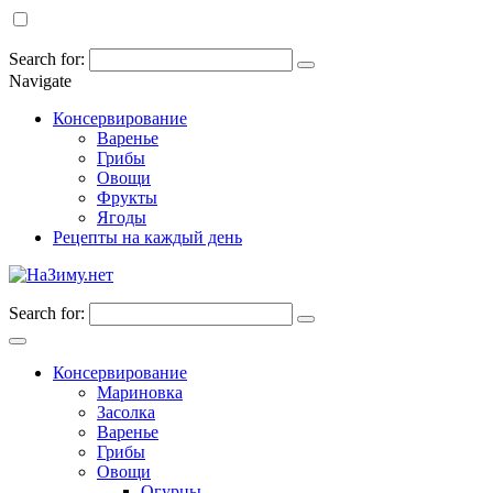
Search for:
Navigate
Консервирование
Варенье
Грибы
Овощи
Фрукты
Ягоды
Рецепты на каждый день
Search for:
Консервирование
Мариновка
Засолка
Варенье
Грибы
Овощи
Огурцы