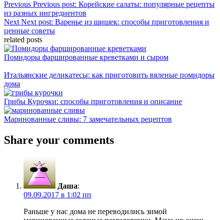
Previous
Previous post:
Корейские салаты: популярные рецепты
из разных ингредиентов
Next
Next post:
Варенье из шишек: способы приготовления и
ценные советы
related posts
Помидоры фаршированные креветками и сыром
Итальянские деликатесы: как приготовить вяленые помидоры
дома
Грибы Курочки: способы приготовления и описание
Маринованные сливы: 7 замечательных рецептов
Share your comments
Даша
:
09.09.2017 в 1:02 пп
Раньше у нас дома не переводились зимой