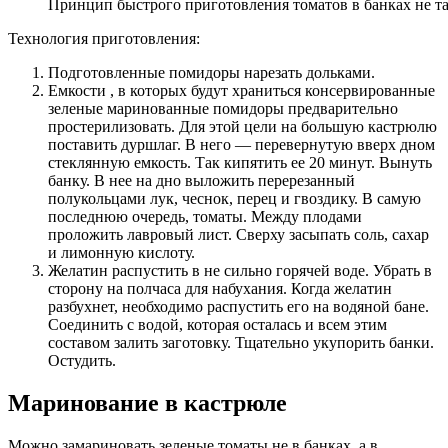
Принцип быстрого приготовления томатов в банках не та
Технология приготовления:
Подготовленные помидоры нарезать дольками.
Емкости , в которых будут храниться консервированные
зеленые маринованные помидоры предварительно
простерилизовать. Для этой цели на большую кастрюлю
поставить дуршлаг. В него — перевернутую вверх дном
стеклянную емкость. Так кипятить ее 20 минут. Вынуть
банку. В нее на дно выложить перерезанный
полукольцами лук, чеснок, перец и гвоздику. В самую
последнюю очередь, томаты. Между плодами
проложить лавровый лист. Сверху засыпать соль, сахар
и лимонную кислоту.
Желатин распустить в не сильно горячей воде. Убрать в
сторону на полчаса для набухания. Когда желатин
разбухнет, необходимо распустить его на водяной бане.
Соединить с водой, которая осталась и всем этим
составом залить заготовку. Тщательно укупорить банки.
Остудить.
Маринование в кастрюле
Можно замариновать зеленые томаты не в банках, а в