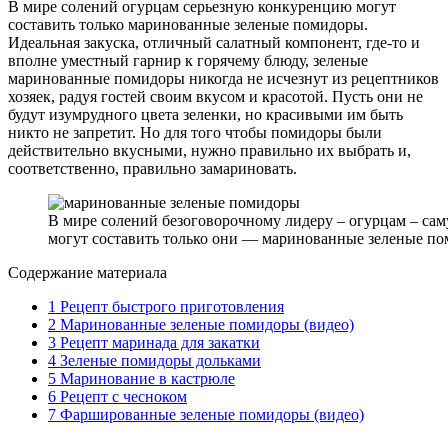
В мире солений огурцам серьезную конкуренцию могут
составить только маринованные зеленые помидоры.
Идеальная закуска, отличный салатный компонент, где-то и
вполне уместный гарнир к горячему блюду, зеленые
маринованные помидоры никогда не исчезнут из рецептников
хозяек, радуя гостей своим вкусом и красотой. Пусть они не
будут изумрудного цвета зеленки, но красивыми им быть
никто не запретит. Но для того чтобы помидоры были
действительно вкусными, нужно правильно их выбрать и,
соответственно, правильно замариновать.
В мире солений безоговорочному лидеру – огурцам – са
могут составить только они — маринованные зеленые п
Содержание материала
1
Рецепт быстрого приготовления
2
Маринованные зеленые помидоры (видео)
3
Рецепт маринада для закатки
4
Зеленые помидоры дольками
5
Маринование в кастрюле
6
Рецепт с чесноком
7
Фаршированные зеленые помидоры (видео)